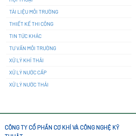
TÀI LIỆU MÔI TRƯỜNG
THIẾT KẾ THI CÔNG
TIN TỨC KHÁC
TƯ VẤN MÔI TRƯỜNG
XỬ LÝ KHÍ THẢI
XỬ LÝ NƯỚC CẤP
XỬ LÝ NƯỚC THẢI
CÔNG TY CỔ PHẦN CƠ KHÍ VÀ CÔNG NGHỆ KỸ