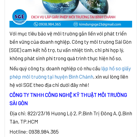
Với mục tiêu bảo vệ môi trường gắn liền với phát triển
bền vững của doanh nghiệp. Công ty môi trường Sài Gòn
(SGE) cam kết hỗ trợ, tư vấn nhiệt tình, chi phí hợp lý,
không phát sinh phí trong quá trình thực hiện hồ sơ.
Nếu quý công ty, doanh nghiệp có nhu cầu
lập hồ sơ giấy
phép môi trường tại huyện Bình Chánh
, xin vui lòng liên
hệ với SGE theo địa chỉ dưới đây nhé!
CÔNG TY TNHH CÔNG NGHỆ KỸ THUẬT MÔI TRƯỜNG
SÀI GÒN
Địa chỉ: 822/23/16 Hương Lộ 2, P.Bình Trị Đông A, Q.Bình
Tân, TP.HCM
Hotline: 0938.984.365