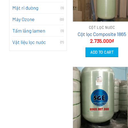
Mật rỉ đường
(1)
Máy Ozone
(0)
CỘT LỌC NƯỚC
Tấm lắng lamen
(1)
Cột lọc Composite 1865
2.735.000
₫
Vật liệu lọc nước
(7)
ADD TO CART