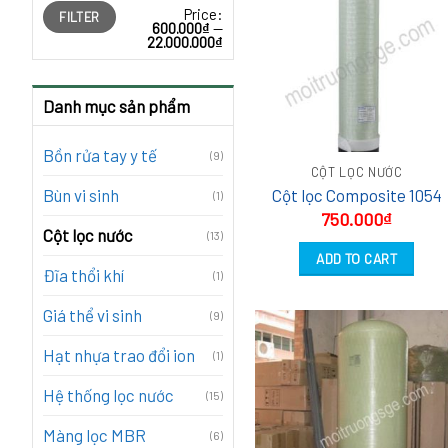
Price:
FILTER
600.000₫
—
22.000.000₫
Danh mục sản phẩm
Bồn rửa tay y tế
(9)
CỘT LỌC NƯỚC
Cột lọc Composite 1054
Bùn vi sinh
(1)
750.000
₫
Cột lọc nước
(13)
ADD TO CART
Đĩa thổi khí
(1)
Giá thể vi sinh
(9)
Hạt nhựa trao đổi ion
(1)
Hệ thống lọc nước
(15)
Màng lọc MBR
(6)