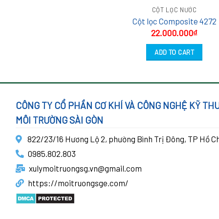
CỘT LỌC NƯỚC
Cột lọc Composite 4272
22.000.000
₫
ADD TO CART
CÔNG TY CỔ PHẦN CƠ KHÍ VÀ CÔNG NGHỆ KỸ TH
MÔI TRƯỜNG SÀI GÒN
822/23/16 Hương Lộ 2, phường Bình Trị Đông, TP Hồ Ch
0985.802.803
xulymoitruongsg.vn@gmail.com
https://moitruongsge.com/