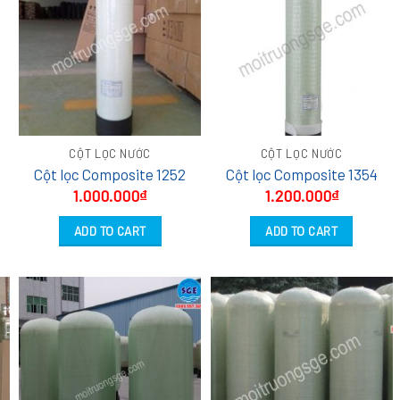
CỘT LỌC NƯỚC
CỘT LỌC NƯỚC
Cột lọc Composite 1252
Cột lọc Composite 1354
1.000.000
₫
1.200.000
₫
ADD TO CART
ADD TO CART