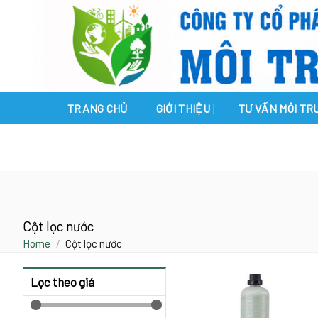
Skip
to
content
TRANG CHỦ
GIỚI THIỆU
TƯ VẤN MÔI T
Cột lọc nước
Home
/
Cột lọc nước
Lọc theo giá