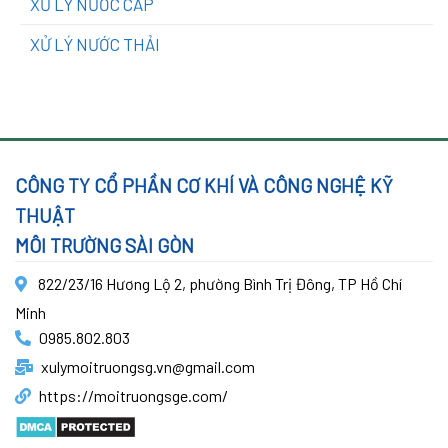
XỬ LÝ NƯỚC CẤP
XỬ LÝ NƯỚC THẢI
CÔNG TY CỔ PHẦN CƠ KHÍ VÀ CÔNG NGHỆ KỸ
THUẬT
MÔI TRƯỜNG SÀI GÒN
822/23/16 Hương Lộ 2, phường Bình Trị Đông, TP Hồ Chí
Minh
0985.802.803
xulymoitruongsg.vn@gmail.com
https://moitruongsge.com/