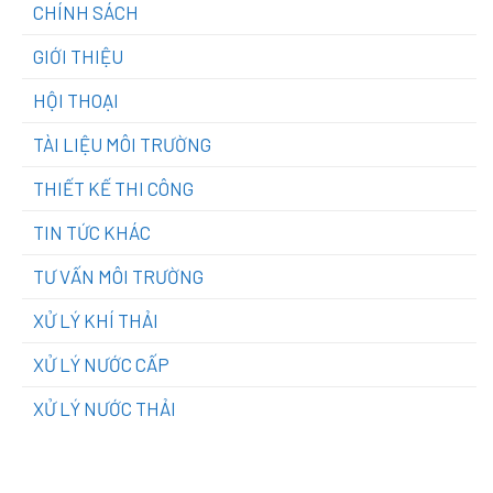
CHÍNH SÁCH
GIỚI THIỆU
HỘI THOẠI
TÀI LIỆU MÔI TRƯỜNG
THIẾT KẾ THI CÔNG
TIN TỨC KHÁC
TƯ VẤN MÔI TRƯỜNG
XỬ LÝ KHÍ THẢI
XỬ LÝ NƯỚC CẤP
XỬ LÝ NƯỚC THẢI