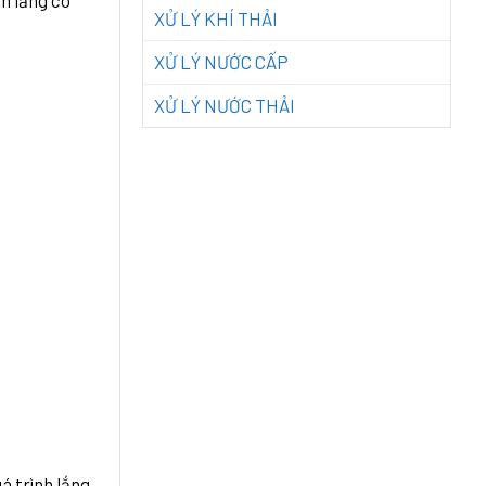
m lắng có
XỬ LÝ KHÍ THẢI
XỬ LÝ NƯỚC CẤP
XỬ LÝ NƯỚC THẢI
á trình lắng