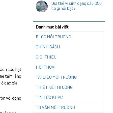
Giá thể vi sinh dạng cầu D50
có gì nổi bật?
Danh mục bài viết
BLOG MÔI TRƯỜNG
CHÍNH SÁCH
GIỚI THIỆU
HỘI THOẠI
tách các hạt
thế tấm lắng
TÀI LIỆU MÔI TRƯỜNG
 ở các giai
THIẾT KẾ THI CÔNG
TIN TỨC KHÁC
ròn với dòng
TƯ VẤN MÔI TRƯỜNG