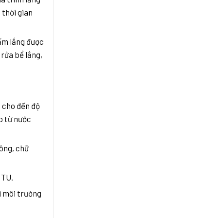
 thời gian
tấm lắng được
 rửa bể lắng,
n cho đến độ
p từ nước
uông, chữ
NTU.
i môi trường