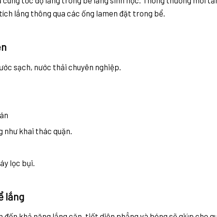
 cùng tốc độ lắng trong bể lắng sinh học. Thông thường mỗi tấ
tích lắng thông qua các ống lamen đặt trong bể.
en
 nước sạch, nước thải chuyên nghiệp.
cán
 như khai thác quặn.
áy lọc bụi.
ể lắng
n đến khả năng lắng cặn, tiết diện phẳng và bóng sẽ giúp cho qu