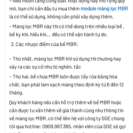
– Nếu muốn tăng công suất hoạt động hay mở rộng quy
mô, bạn chỉ cần đầu tư mua thêm
module màng lọc MBR
là có thể sử dụng, không cần phải xây dựng thêm.
– Màng lọc MBR này thì có thể dùng trên nhiều loại bể ,
bể kỵ khí, hiếu khí,… đều có thể vận hành tự do.
Các nhược điểm của bể MBR:
– Thứ nhất, màng lọc MBR khi sử dụng thì thường hay
xảy ra các sự cố như bị nghẽn, tắc
– Thứ hai, bể chứa MBR luôn được tẩy rửa bằng hóa
chất, bạn phải làm sạch màng theo định kỳ từ 6 đến 12
tháng.
Qúy khách hàng nếu cần hỗ trợ thêm về bể MBR hoặc
cần được tư vấn thêm về giá thành cũng như thông tin
về màng lọc MBR, có thể liên hệ với công ty SGE chúng
tôi qua hotline: 0909.997.365, nhân viên của SGE sẽ gọi