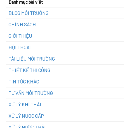
Danh mục bài viết
BLOG MÔI TRƯỜNG
CHÍNH SÁCH
GIỚI THIỆU
HỘI THOẠI
TÀI LIỆU MÔI TRƯỜNG
THIẾT KẾ THI CÔNG
TIN TỨC KHÁC
TƯ VẤN MÔI TRƯỜNG
XỬ LÝ KHÍ THẢI
XỬ LÝ NƯỚC CẤP
XỬ LÝ NƯỚC THẢI