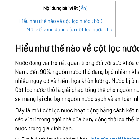
Nội dung bài viết
[
Ẩn
]
Hiểu như thế nào về cột lọc nước thô ?
Một số công dụng của cột lọc nước thô
Hiểu như thế nào về cột lọc nước
Nước đóng vai trò rất quan trọng đối với sức khỏe 
Nam, đến 90% nguồn nước thô đang bị ô nhiễm khá 
nhiều nguy cơ và hiểm họa khôn lường. Nước bị ô nh
Cột lọc nước thô là giải pháp tổng thể cho nguồn nư
sẽ mang lại cho bạn nguồn nước sạch và an toàn n
Đây là một cột lọc nước hoạt động bằng cách kết n
các vị trí trong ngôi nhà của bạn, đồng thời có th
nước trong gia đình bạn.
>> Tìm hiểu thêm sản phẩm khác:
bồn rửa tay tiệt trùng