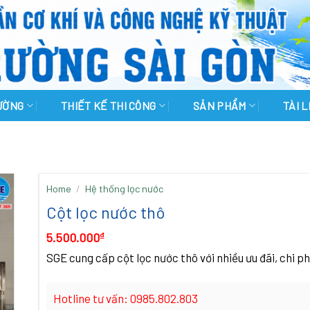
RƯỜNG
THIẾT KẾ THI CÔNG
SẢN PHẨM
TÀI 
Home
/
Hệ thống lọc nước
Cột lọc nước thô
5.500.000
₫
SGE cung cấp cột lọc nước thô với nhiều ưu đãi, chi ph
Hotline tư vấn: 0985.802.803