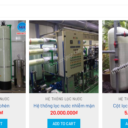
 NƯỚC
HỆ THỐNG LỌC NƯỚC
HỆ T
 phèn
Hệ thống lọc nước nhiễm mặn
Cột lọ
0
₫
20.000.000
₫
5
RT
ADD TO CART
A