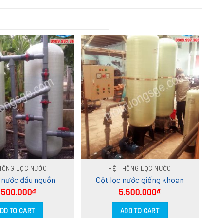
HỐNG LỌC NƯỚC
HỆ THỐNG LỌC NƯỚC
c nước đầu nguồn
Cột lọc nước giếng khoan
.500.000
₫
5.500.000
₫
DD TO CART
ADD TO CART