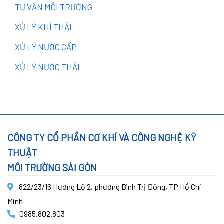
TƯ VẤN MÔI TRƯỜNG
XỬ LÝ KHÍ THẢI
XỬ LÝ NƯỚC CẤP
XỬ LÝ NƯỚC THẢI
CÔNG TY CỔ PHẦN CƠ KHÍ VÀ CÔNG NGHỆ KỸ
THUẬT
MÔI TRƯỜNG SÀI GÒN
822/23/16 Hương Lộ 2, phường Bình Trị Đông, TP Hồ Chí
Minh
0985.802.803