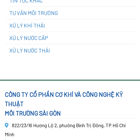
TIN TỨC KHÁC
TƯ VẤN MÔI TRƯỜNG
XỬ LÝ KHÍ THẢI
XỬ LÝ NƯỚC CẤP
XỬ LÝ NƯỚC THẢI
CÔNG TY CỔ PHẦN CƠ KHÍ VÀ CÔNG NGHỆ KỸ
THUẬT
MÔI TRƯỜNG SÀI GÒN
822/23/16 Hương Lộ 2, phường Bình Trị Đông, TP Hồ Chí
Minh