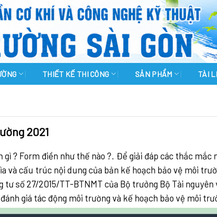
RƯỜNG
THIẾT KẾ THI CÔNG
SẢN PHẨM
TÀI 
rường 2021
 gì ? Form điền như thế nào ?. Để giải đáp các thắc mắc n
ìa và cấu trúc nội dung của bản kế hoạch bảo vệ môi trư
ng tư số 27/2015/TT-BTNMT của Bộ trưởng Bộ Tài nguyên 
 đánh giá tác động môi trường và kế hoạch bảo vệ môi trư