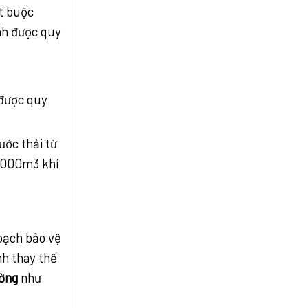
ắt buộc
anh được quy
 được quy
ước thải từ
 5000m3 khí
oạch bảo vệ
nh thay thế
ường
như