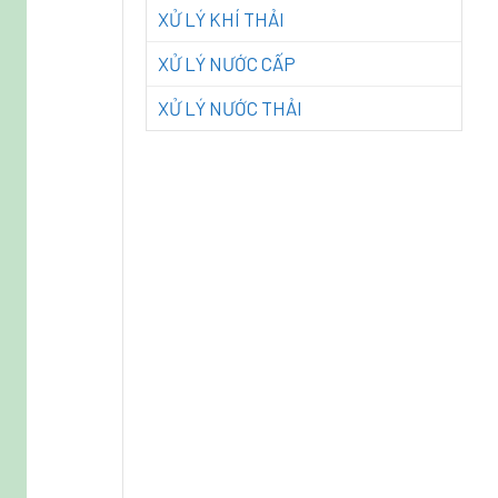
XỬ LÝ KHÍ THẢI
XỬ LÝ NƯỚC CẤP
XỬ LÝ NƯỚC THẢI