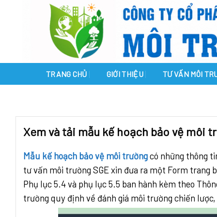
Skip
to
content
TRANG CHỦ
GIỚI THIỆU
TƯ VẤN MÔI T
Xem và tải mẫu kế hoạch bảo vệ môi t
Mẫu kế hoạch bảo vệ môi trường
có những thông tin
tư vấn môi trường SGE xin đưa ra một Form trang b
Phụ lục 5.4 và phụ lục 5.5 ban hành kèm theo Thô
trường quy định về đánh giá môi trường chiến lược,