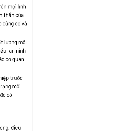
rên mọi lĩnh
nh thần của
c củng cố và
ất lượng môi
ều, an ninh
các cơ quan
hiệp trước
trạng môi
 đó có
ờng, điều