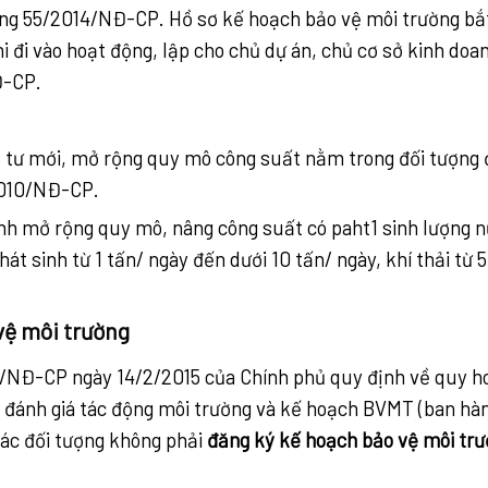
ường 55/2014/NĐ-CP. Hồ sơ kế hoạch bảo vệ môi trường b
hi đi vào hoạt động, lập cho chủ dự án, chủ cơ sở kinh do
Đ-CP.
u tư mới, mở rộng quy mô công suất nằm trong đối tượng
/2010/NĐ-CP.
anh mở rộng quy mô, nâng công suất có paht1 sinh lượng n
t sinh từ 1 tấn/ ngày đến dưới 10 tấn/ ngày, khí thải từ
vệ môi trường
5/NĐ-CP ngày 14/2/2015 của Chính phủ quy định về quy h
, đánh giá tác động môi trường và kế hoạch BVMT (ban hà
ác đối tượng không phải
đăng ký kế hoạch bảo vệ môi tr