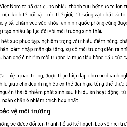
Việt Nam ta đã đạt được nhiều thành tựu hết sức to lớn t
 nền kinh tế nổi bật trên thế giới, đời sống vật chất và ti
ực y tế, chăm sóc sức khỏe, an ninh quốc phòng cũng đượ
ại tạo nhiều áp lực đối với môi trường sinh thái.
a hết sức phức tạp, nghiêm trọng với nhiều điểm nóng, ch
hán, xâm nhập mặn gia tăng, sự cố môi trường diễn ra nhi
ễm, hạn chế ô nhiễm môi trường là mục tiêu hàng đầu của 
 đặc biệt quan trọng, được thực hiện lập cho các doanh ng
nh là giúp cho doanh nghiệp có thể đánh giá tổng thể thực 
 nguồn thải ô nhiễm phát sinh sau khi dự án hoạt động, từ
, ngăn chặn ô nhiễm thích hợp nhất.
 bảo vệ môi trường
ường sẽ được đổi tên thành hồ sơ kế hoạch bảo vệ môi trư